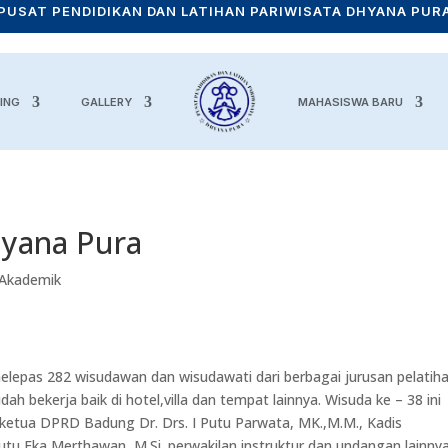
PUSAT PENDIDIKAN DAN LATIHAN PARIWISATA DHYANA PUR
ING
GALLERY
MAHASISWA BARU
hyana Pura
 Akademik
epas 282 wisudawan dan wisudawati dari berbagai jurusan pelatih
h bekerja baik di hotel,villa dan tempat lainnya. Wisuda ke – 38 ini
ketua DPRD Badung Dr. Drs. I Putu Parwata, MK.,M.M., Kadis
utu Eka Merthawan, M.Si.,perwakilan instruktur,dan undangan lainnya