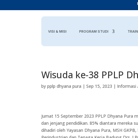
VISI & MISI
PROGRAM STUDI
TRAIN
Wisuda ke-38 PPLP D
by
pplp dhyana pura
|
Sep 15, 2023
|
Informasi
Jumat 15 September 2023 PPLP Dhyana Pura mel
dan jenjang pendidikan. 85% diantara mereka suda
dihadiri oleh Yayasan Dhyana Pura, MSH GKPB, 
Perindustrian dan Tenaga Kerja Badung Drs. I P