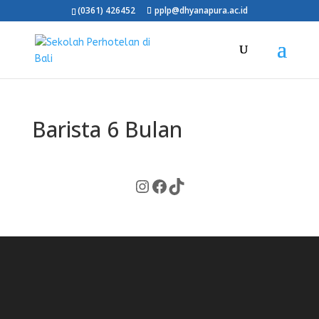
(0361) 426452
pplp@dhyanapura.ac.id
Barista 6 Bulan
Instagram
Facebook
TikTok