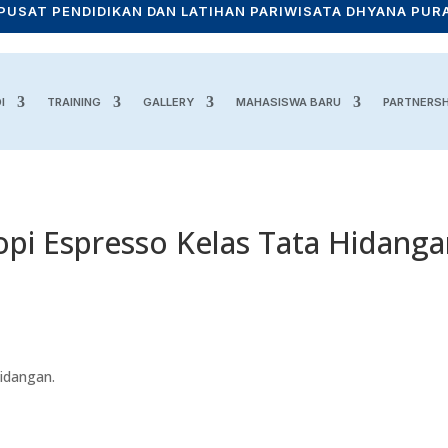
PUSAT PENDIDIKAN DAN LATIHAN PARIWISATA DHYANA PUR
I
TRAINING
GALLERY
MAHASISWA BARU
PARTNERSH
pi Espresso Kelas Tata Hidang
idangan.